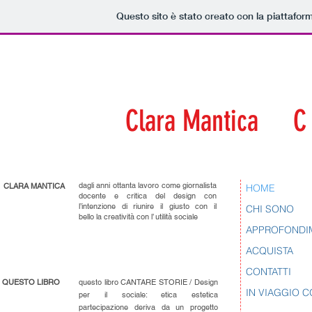
Questo sito è stato creato con la piattafo
Clara Mantica C A
dagli anni ottanta lavoro come giornalista
CLARA MANTICA
HOME
docente e critica del design con
l’intenzione di riunire il giusto con il
CHI SONO
bello la creatività con l’ utilità sociale
APPROFONDI
ACQUISTA
CONTATTI
QUESTO LIBRO
questo libro CANTARE STORIE / Design
IN VIAGGIO C
per il sociale: etica estetica
partecipazione deriva da un progetto