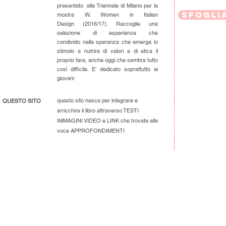
presentato alla Triennale di Milano per la
sfoglia
mostra W. Women in Italian
Design (2016/17). Raccoglie una
selezione di esperienze che
condivido nella speranza che emerga lo
stimolo a nutrire di valori e di etica il
proprio fare, anche oggi che sembra tutto
così difficile. E’ dedicato soprattutto ai
giovani
questo sito nasce per integrare e
QUESTO SITO
arricchire il libro attraverso TESTI
IMMAGINI VIDEO e LINK che trovate alla
voce APPROFONDIMENTI
Dedi
Liset
Jank